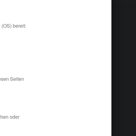
 (OS) bereit:
esen Seiten
chen oder