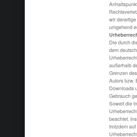
Anhaltspunkt
Rechtsverle
wir derartige
umgehend en
Urheberrec
Die durch di
dem deutsc
Urheberrecht
außerhalb d
Grenzen des 
Autors bzw. E
Downloads un
Gebrauch ges
Soweit die In
Urheberrecht
beachtet. In
trotzdem auf
Urheberrecht