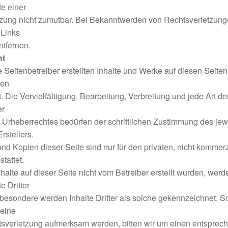
e einer
tzung nicht zumutbar. Bei Bekanntwerden von Rechtsverletzun
 Links
tfernen.
ht
e Seitenbetreiber erstellten Inhalte und Werke auf diesen Seiten
hen
. Die Vervielfältigung, Bearbeitung, Verbreitung und jede Art d
er
Urheberrechtes bedürfen der schriftlichen Zustimmung des jew
rstellers.
d Kopien dieser Seite sind nur für den privaten, nicht kommerz
tattet.
halte auf dieser Seite nicht vom Betreiber erstellt wurden, werd
e Dritter
sbesondere werden Inhalte Dritter als solche gekennzeichnet. So
 eine
sverletzung aufmerksam werden, bitten wir um einen entsprec