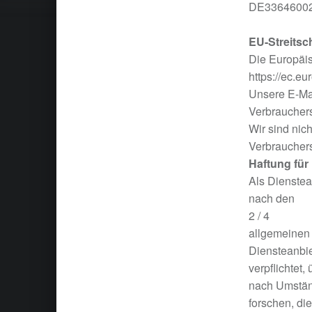
DE3364600
EU-Streitsc
Die Europäis
https://ec.e
Unsere E-Ma
Verbrauchers
Wir sind nich
Verbrauchers
Haftung für 
Als Dienstea
nach den
2 / 4
allgemeinen 
Diensteanbie
verpflichtet
nach Umstä
forschen, die