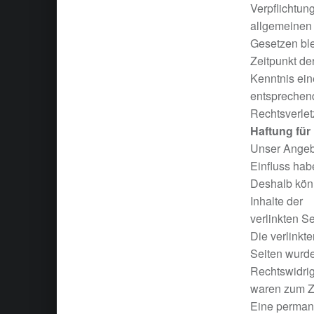
Verpflichtun
allgemeinen
Gesetzen ble
Zeitpunkt de
Kenntnis ein
entsprechen
Rechtsverlet
Haftung für
Unser Angebo
Einfluss hab
Deshalb könn
Inhalte der
verlinkten Se
Die verlinkte
Seiten wurde
Rechtswidrig
waren zum Ze
Eine permane