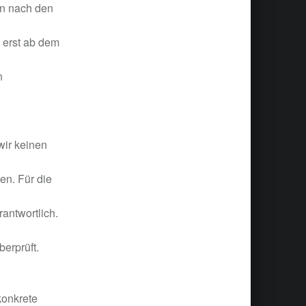
en nach den
 erst ab dem
n
wir keinen
en. Für die
rantwortlich.
erprüft.
konkrete