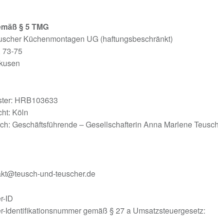
mäß § 5 TMG
uscher Küchenmontagen UG (haftungsbeschränkt)
, 73-75
kusen
ster: HRB103633
cht: Köln
rch: Geschäftsführende – Gesellschafterin Anna Marlene Teusch
akt@teusch-und-teuscher.de
r-ID
r-Identifikationsnummer gemäß § 27 a Umsatzsteuergesetz: