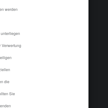
gen werden
 unterliegen
er Verwertung
eiligen
iellen
en die
llten Sie
henden