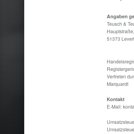
Angaben ge
Teusch & Te
Hauptstraße
51373 Lever
Handelsregi
Registergeri
Vertreten du
Marquardt
Kontakt
E-Mail: kont
Umsatzsteue
Umsatzsteue